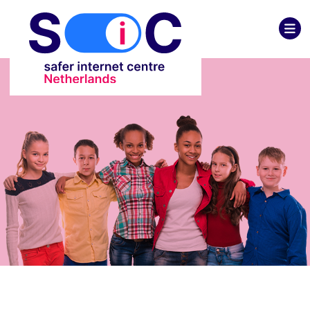
Home
Nieuws
Safer Internet Day
Agenda
Over ons
Youth panel
Archief